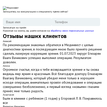
Запишитесь на консультацию к специалисту прямо сейчас!
Записаться на приём
Нажимая на кнопку, вы даете согласие на
обработку своих персональных данных
Отзывы наших клиентов
Алексей
По рекомендации знакомых обратился в Мединвест с целью
диагностики зрения, в последующем мною было принято решение
сделать лазерную коррекцию зрения. 01.07.2023 хирург Егизарян
Ваагн Вачикович успешно выполнил операцию. Результатом
доволен.
Алина
Огромное счастье, когда к тебе возвращается зрение и ты снова
видишь мир ярким и красочным. Всё благодаря доктору Егиазарян
Ваагану Вачиковичу, который убедил меня только в хорошем
исходе операции, внимательно провёл обследование и операцию
совершенно безболезненно, и первый взгляд «новыми» глазами
принёс мне только радость.
Анастасия
Были в клинике с ребёнком (1 годик) у Егоровой Л. В. Понравилось
все
Валентин Иванович