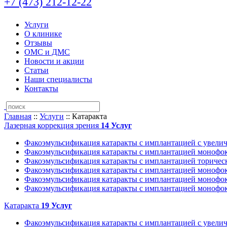
+7 (473)
212-12-22
Услуги
О клинике
Отзывы
ОМС и ДМС
Новости и акции
Статьи
Наши специалисты
Контакты
Главная
::
Услуги
::
Катаракта
Лазерная коррекция зрения
14
Услуг
Факоэмульсификация катаракты с имплантацией с увелич
Факоэмульсификация катаракты с имплантацией монофо
Факоэмульсификация катаракты с имплантацией торическ
Факоэмульсификация катаракты с имплантацией монофок
Факоэмульсификация катаракты с имплантацией монофок
Факоэмульсификация катаракты с имплантацией монофок
Катаракта
19
Услуг
Факоэмульсификация катаракты с имплантацией с увелич