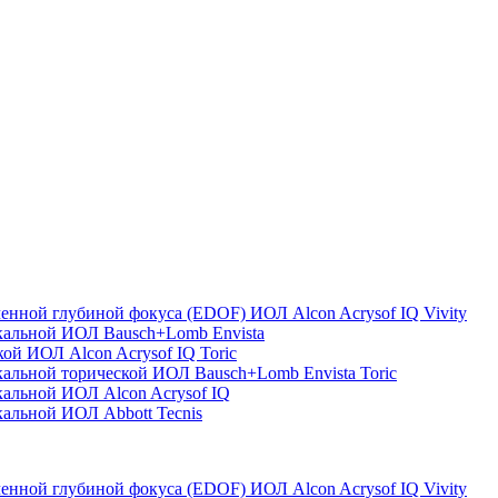
енной глубиной фокуса (EDOF) ИОЛ Alcon Acrysof IQ Vivity
кальной ИОЛ Bausch+Lomb Envista
ой ИОЛ Alcon Acrysof IQ Toric
альной торической ИОЛ Bausch+Lomb Envista Toric
альной ИОЛ Alcon Acrysof IQ
альной ИОЛ Abbott Tecnis
енной глубиной фокуса (EDOF) ИОЛ Alcon Acrysof IQ Vivity