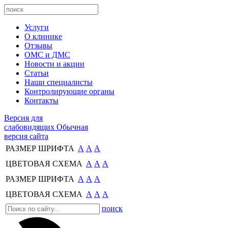
Услуги
О клинике
Отзывы
ОМС и ДМС
Новости и акции
Статьи
Наши специалисты
Контролирующие органы
Контакты
Версия для
слабовидящих
Обычная
версия сайта
РАЗМЕР ШРИФТА
А
А
А
ЦВЕТОВАЯ СХЕМА
А
А
А
РАЗМЕР ШРИФТА
А
А
А
ЦВЕТОВАЯ СХЕМА
А
А
А
поиск