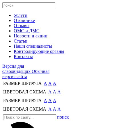
Услуги
О клинике
Отзывы
ОМС и ДМС
Новости и акции
Статьи
Наши специалисты
Контролирующие органы
Контакты
Версия для
слабовидящих
Обычная
версия сайта
РАЗМЕР ШРИФТА
А
А
А
ЦВЕТОВАЯ СХЕМА
А
А
А
РАЗМЕР ШРИФТА
А
А
А
ЦВЕТОВАЯ СХЕМА
А
А
А
поиск