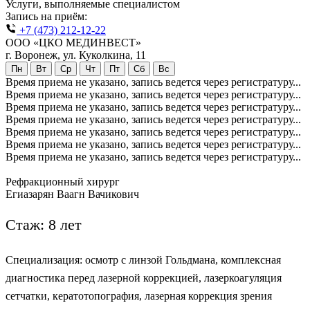
Услуги, выполняемые специалистом
Запись на приём:
+7 (473) 212-12-22
ООО «ЦКО МЕДИНВЕСТ»
г. Воронеж, ул. Куколкина, 11
Пн
Вт
Ср
Чт
Пт
Сб
Вс
Время приема не указано, запись ведется через регистратуру...
Время приема не указано, запись ведется через регистратуру...
Время приема не указано, запись ведется через регистратуру...
Время приема не указано, запись ведется через регистратуру...
Время приема не указано, запись ведется через регистратуру...
Время приема не указано, запись ведется через регистратуру...
Время приема не указано, запись ведется через регистратуру...
Рефракционный хирург
Егиазарян Ваагн Вачикович
Стаж: 8 лет
Специализация:
осмотр с линзой Гольдмана, комплексная
диагностика перед лазерной коррекцией, лазеркоагуляция
сетчатки, кератотопография,
лазерная коррекция зрения