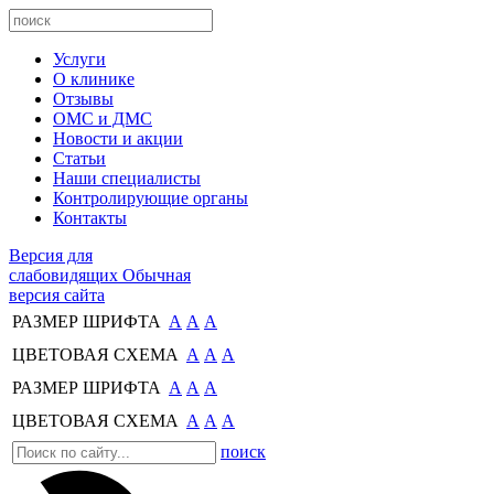
Услуги
О клинике
Отзывы
ОМС и ДМС
Новости и акции
Статьи
Наши специалисты
Контролирующие органы
Контакты
Версия для
слабовидящих
Обычная
версия сайта
РАЗМЕР ШРИФТА
А
А
А
ЦВЕТОВАЯ СХЕМА
А
А
А
РАЗМЕР ШРИФТА
А
А
А
ЦВЕТОВАЯ СХЕМА
А
А
А
поиск