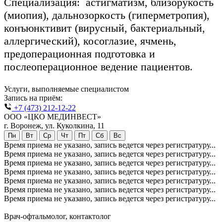
Специализация:
астигматизм, близорукость
(миопия), дальнозоркость (гиперметропия),
конъюнктивит (вирусный, бактериальный,
аллергический), косоглазие, ячмень,
предоперационная подготовка и
послеоперационное ведение пациентов.
Услуги, выполняемые специалистом
Запись на приём:
+7 (473) 212-12-22
ООО «ЦКО МЕДИНВЕСТ»
г. Воронеж, ул. Куколкина, 11
Пн
Вт
Ср
Чт
Пт
Сб
Вс
Время приема не указано, запись ведется через регистратуру...
Время приема не указано, запись ведется через регистратуру...
Время приема не указано, запись ведется через регистратуру...
Время приема не указано, запись ведется через регистратуру...
Время приема не указано, запись ведется через регистратуру...
Время приема не указано, запись ведется через регистратуру...
Время приема не указано, запись ведется через регистратуру...
Врач-офтальмолог, контактолог