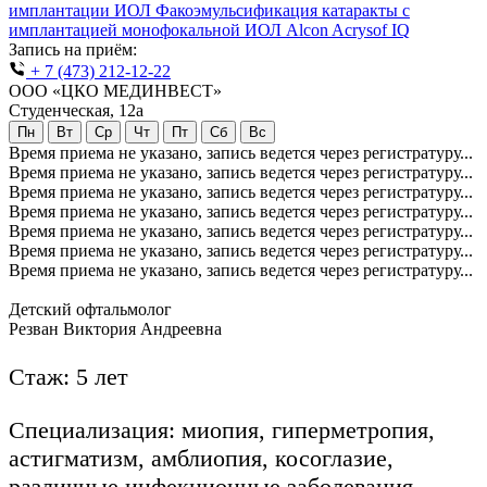
имплантации ИОЛ
Факоэмульсификация катаракты с
имплантацией монофокальной ИОЛ Alcon Acrysof IQ
Запись на приём:
+ 7 (473) 212-12-22
ООО «ЦКО МЕДИНВЕСТ»
Студенческая, 12а
Пн
Вт
Ср
Чт
Пт
Сб
Вс
Время приема не указано, запись ведется через регистратуру...
Время приема не указано, запись ведется через регистратуру...
Время приема не указано, запись ведется через регистратуру...
Время приема не указано, запись ведется через регистратуру...
Время приема не указано, запись ведется через регистратуру...
Время приема не указано, запись ведется через регистратуру...
Время приема не указано, запись ведется через регистратуру...
Детский офтальмолог
Резван Виктория Андреевна
Стаж: 5 лет
Специализация: миопия, гиперметропия,
астигматизм, амблиопия, косоглазие,
различные инфекционные заболевания